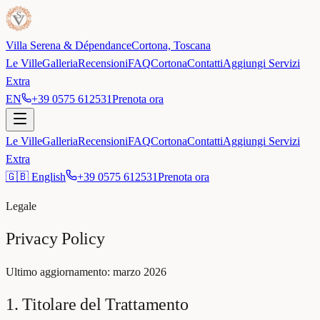
Villa Serena & Dépendance
Cortona, Toscana
Le Ville
Galleria
Recensioni
FAQ
Cortona
Contatti
Aggiungi Servizi
Extra
EN
+39 0575 612531
Prenota ora
Le Ville
Galleria
Recensioni
FAQ
Cortona
Contatti
Aggiungi Servizi
Extra
🇬🇧 English
+39 0575 612531
Prenota ora
Legale
Privacy Policy
Ultimo aggiornamento: marzo 2026
1. Titolare del Trattamento