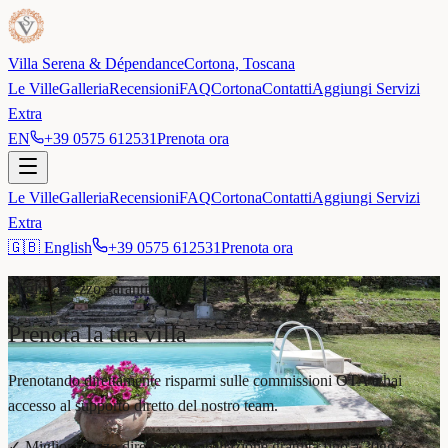
Villa Serena & Dépendance
Cortona, Toscana
Le Ville
Galleria
Recensioni
FAQ
Cortona
Contatti
Aggiungi Servizi
Extra
EN
+39 0575 612531
Prenota ora
Le Ville
Galleria
Recensioni
FAQ
Cortona
Contatti
Aggiungi Servizi
Extra
🇬🇧 English
+39 0575 612531
Prenota ora
Miglior prezzo garantito
Prenota la tua villa
Prenotando direttamente risparmi sulle commissioni OTA e hai
accesso al supporto diretto del nostro team.
✓ Miglior prezzo diretto
✓ Cancellazione gratuita fino a 30gg
✓