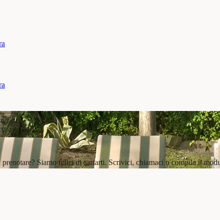
ra
ra
renotare? Siamo felici di aiutarti. Scrivici, chiamaci o compila il modu