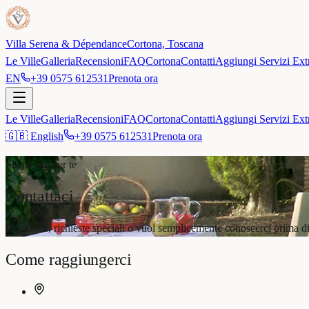
Villa Serena & Dépendance
Cortona, Toscana
Le Ville
Galleria
Recensioni
FAQ
Cortona
Contatti
Aggiungi Servizi Ext
EN
+39 0575 612531
Prenota ora
Le Ville
Galleria
Recensioni
FAQ
Cortona
Contatti
Aggiungi Servizi Ext
🇬🇧 English
+39 0575 612531
Prenota ora
Siamo qui per te
Contattaci
Domande, richieste speciali o vuoi semplicemente conoscerci prima di p
Come raggiungerci