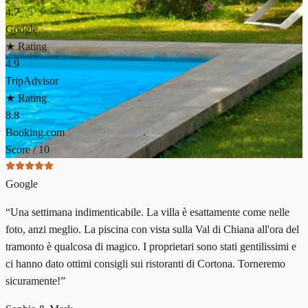
4.7
Google
★ Rating
4.9
TripAdvisor
★ Rating
8.8
Booking.com
Score / 10
Google
“
Una settimana indimenticabile. La villa è esattamente come nelle
foto, anzi meglio. La piscina con vista sulla Val di Chiana all'ora del
tramonto è qualcosa di magico. I proprietari sono stati gentilissimi e
ci hanno dato ottimi consigli sui ristoranti di Cortona. Torneremo
sicuramente!
”