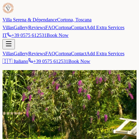
Villa Serena & Dépendance
Cortona, Toscana
Villas
Gallery
Reviews
FAQ
Cortona
Contact
Add Extra Services
IT
+39 0575 612531
Book Now
Villas
Gallery
Reviews
FAQ
Cortona
Contact
Add Extra Services
🇮🇹 Italiano
+39 0575 612531
Book Now
What our guests say
Reviews
4.8
Global average
524
+
Total reviews